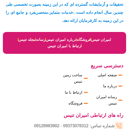
m
p
k
تحقیقات و آزمایشات گسترده ای که در این زمینه بصورت تخصصی طی
چندین سال انجام داده است ،خدمات متمایز،منحصربفرد و جامع ای را
در این زمینه به کارفرمایان ارائه دهد.
امیران تنیس
فروشگاه
درباره امیران تنیس
رسانه
مجله تنیس
ارتباط با امیران تنیس
دسترسی سریع
صفحه اصلی
ساخت زمین
تنیس
درباره ما
ارتباط با ما
رسانه امیران
تنیس
فروشگاه
راه های ارتباطی امیران تنیس
شماره تماس: 09373078312 - 09128983902