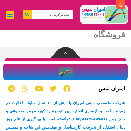
رش
ه
جستجو
حتوا
کردن
فروشگاه
T
W
Y
T
F
امیران تنیس
e
h
o
w
a
l
a
u
i
c
شرکت تخصصی تنیس امیران با بیش از ۱۰ سال سابقه فعالیت در
e
t
t
t
e
زمینه ساخت و بازسازی انواع زمین تنیس هارد کورت،چمن مصنوعی و
g
s
u
t
b
خاک رس (Clay-Hard-Grass) توانسته است با بهرگیری از علم روز
r
a
b
e
o
a
p
e
r
o
دنیا ، استفاده از تجربیات کارشناسان و مهندسین این شاخه و همچنین