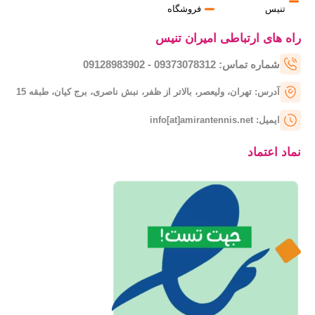
تنیس
فروشگاه
راه های ارتباطی امیران تنیس
شماره تماس: 09373078312 - 09128983902
آدرس: تهران، ولیعصر، بالاتر از ظفر، نبش ناصری، برج کیان، طبقه 15
ایمیل: info[at]amirantennis.net
نماد اعتماد