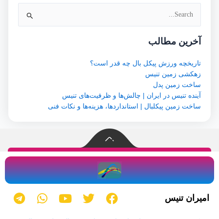
جستجو
برای:
آخرین مطالب
تاریخچه ورزش پیکل بال چه قدر است؟
زهکشی زمین تنیس
ساخت زمین پدل
آینده تنیس در ایران | چالش‌ها و ظرفیت‌های تنیس
ساخت زمین پیکلبال | استانداردها، هزینه‌ها و نکات فنی
T
W
Y
T
F
امیران تنیس
e
h
o
w
a
l
a
u
i
c