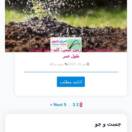
سیستم آب رسانی زمین تنیس: کلید حفظ کیفیت و
طول عمر
می 15, 2025
بدون دیدگاه
ادامه مطلب
Next »
5
…
3
2
1
جست و جو