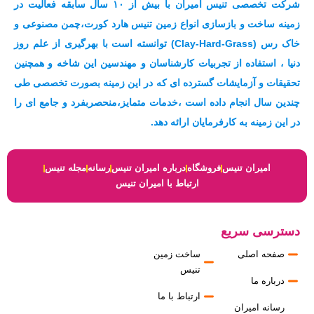
شرکت تخصصی تنیس امیران با بیش از ۱۰ سال سابقه فعالیت در
e
t
t
t
e
زمینه ساخت و بازسازی انواع زمین تنیس هارد کورت،چمن مصنوعی و
g
s
u
t
b
خاک رس (Clay-Hard-Grass) توانسته است با بهرگیری از علم روز
r
a
b
e
o
a
p
e
r
o
دنیا ، استفاده از تجربیات کارشناسان و مهندسین این شاخه و همچنین
m
p
k
تحقیقات و آزمایشات گسترده ای که در این زمینه بصورت تخصصی طی
چندین سال انجام داده است ،خدمات متمایز،منحصربفرد و جامع ای را
در این زمینه به کارفرمایان ارائه دهد.
امیران تنیس
فروشگاه
درباره امیران تنیس
رسانه
مجله تنیس
ارتباط با امیران تنیس
دسترسی سریع
صفحه اصلی
ساخت زمین
تنیس
درباره ما
ارتباط با ما
رسانه امیران