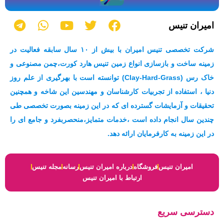
T
W
Y
T
F
امیران تنیس
e
h
o
w
a
l
a
u
i
c
شرکت تخصصی تنیس امیران با بیش از ۱۰ سال سابقه فعالیت در
e
t
t
t
e
زمینه ساخت و بازسازی انواع زمین تنیس هارد کورت،چمن مصنوعی و
g
s
u
t
b
خاک رس (Clay-Hard-Grass) توانسته است با بهرگیری از علم روز
r
a
b
e
o
a
p
e
r
o
دنیا ، استفاده از تجربیات کارشناسان و مهندسین این شاخه و همچنین
m
p
k
تحقیقات و آزمایشات گسترده ای که در این زمینه بصورت تخصصی طی
چندین سال انجام داده است ،خدمات متمایز،منحصربفرد و جامع ای را
در این زمینه به کارفرمایان ارائه دهد.
امیران تنیس
فروشگاه
درباره امیران تنیس
رسانه
مجله تنیس
ارتباط با امیران تنیس
دسترسی سریع