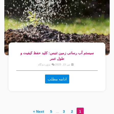
سیستم آب رسانی زمین تنیس: کلید حفظ کیفیت و
طول عمر
می 15, 2025
بدون دیدگاه
ادامه مطلب
Next »
5
…
3
2
1