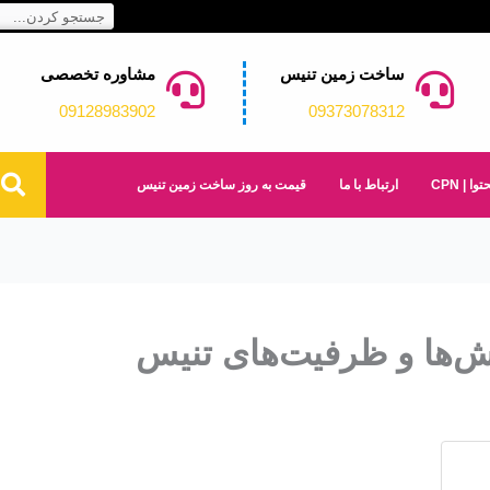
جستجو
کردن
ساخت زمین تنیس
مشاوره تخصصی
09128983902
09373078312
 | CPN
ارتباط با ما
قیمت به روز ساخت زمین تنیس
لش‌ها و ظرفیت‌های تنیس