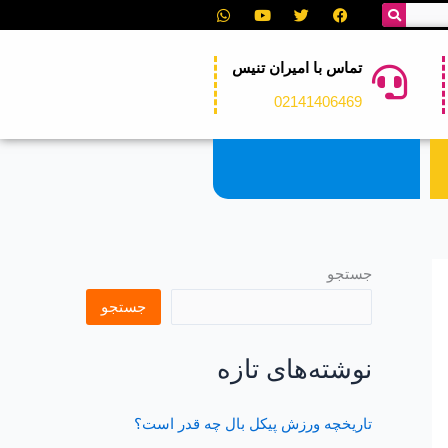
W
Y
T
F
h
o
w
a
a
u
i
c
t
t
t
e
s
u
t
b
تماس با امیران تنیس
a
b
e
o
p
e
r
o
02141406469
p
k
جستجو
جستجو
نوشته‌های تازه
تاریخچه ورزش پیکل بال چه قدر است؟