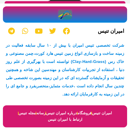
T
W
Y
T
F
امیران تنیس
e
h
o
w
a
l
a
u
i
c
شرکت تخصصی تنیس امیران با بیش از ۱۰ سال سابقه فعالیت در
e
t
t
t
e
زمینه ساخت و بازسازی انواع زمین تنیس هارد کورت،چمن مصنوعی و
g
s
u
t
b
خاک رس (Clay-Hard-Grass) توانسته است با بهرگیری از علم روز
r
a
b
e
o
a
p
e
r
o
دنیا ، استفاده از تجربیات کارشناسان و مهندسین این شاخه و همچنین
m
p
k
تحقیقات و آزمایشات گسترده ای که در این زمینه بصورت تخصصی طی
چندین سال انجام داده است ،خدمات متمایز،منحصربفرد و جامع ای را
در این زمینه به کارفرمایان ارائه دهد.
امیران تنیس
فروشگاه
درباره امیران تنیس
رسانه
مجله تنیس
ارتباط با امیران تنیس