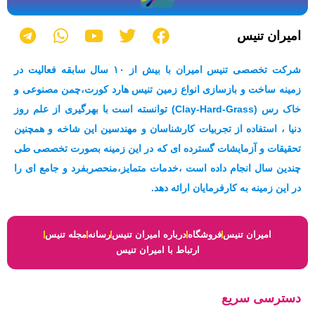
T
W
Y
T
F
امیران تنیس
e
h
o
w
a
l
a
u
i
c
شرکت تخصصی تنیس امیران با بیش از ۱۰ سال سابقه فعالیت در
e
t
t
t
e
زمینه ساخت و بازسازی انواع زمین تنیس هارد کورت،چمن مصنوعی و
g
s
u
t
b
خاک رس (Clay-Hard-Grass) توانسته است با بهرگیری از علم روز
r
a
b
e
o
a
p
e
r
o
دنیا ، استفاده از تجربیات کارشناسان و مهندسین این شاخه و همچنین
m
p
k
تحقیقات و آزمایشات گسترده ای که در این زمینه بصورت تخصصی طی
چندین سال انجام داده است ،خدمات متمایز،منحصربفرد و جامع ای را
در این زمینه به کارفرمایان ارائه دهد.
امیران تنیس
فروشگاه
درباره امیران تنیس
رسانه
مجله تنیس
ارتباط با امیران تنیس
دسترسی سریع