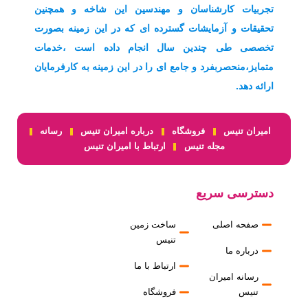
m
p
k
تجربیات کارشناسان و مهندسین این شاخه و همچنین
تحقیقات و آزمایشات گسترده ای که در این زمینه بصورت
تخصصی طی چندین سال انجام داده است ،خدمات
متمایز،منحصربفرد و جامع ای را در این زمینه به کارفرمایان
ارائه دهد.
امیران تنیس
فروشگاه
درباره امیران تنیس
رسانه
مجله تنیس
ارتباط با امیران تنیس
دسترسی سریع
صفحه اصلی
ساخت زمین
تنیس
درباره ما
ارتباط با ما
رسانه امیران
تنیس
فروشگاه