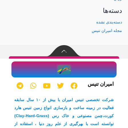
دسته‌ها
دسته‌بندی نشده
مجله امیران تنیس
T
W
Y
T
F
امیران تنیس
e
h
o
w
a
l
a
u
i
c
شرکت تخصصی تنیس امیران با بیش از ۱۰ سال سابقه
e
t
t
t
e
فعالیت در زمینه ساخت و بازسازی انواع زمین تنیس هارد
g
s
u
t
b
کورت،چمن مصنوعی و خاک رس (Clay-Hard-Grass)
r
a
b
e
o
a
p
e
r
o
توانسته است با بهرگیری از علم روز دنیا ، استفاده از