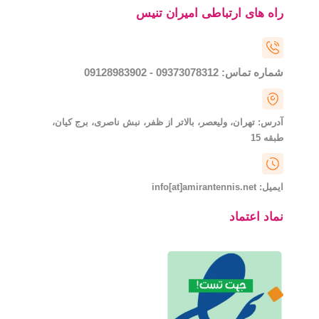
راه های ارتباطی امیران تنیس
شماره تماس: 09373078312 - 09128983902
آدرس: تهران، ولیعصر، بالاتر از ظفر، نبش ناصری، برج کیان،
طبقه 15
ایمیل: info[at]amirantennis.net
نماد اعتماد